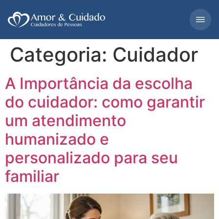
Categoria:
Cuidador
A Importância da escolha
do cuidador: como garantir
um atendimento
humanizado e
personalizado para seu
familiar