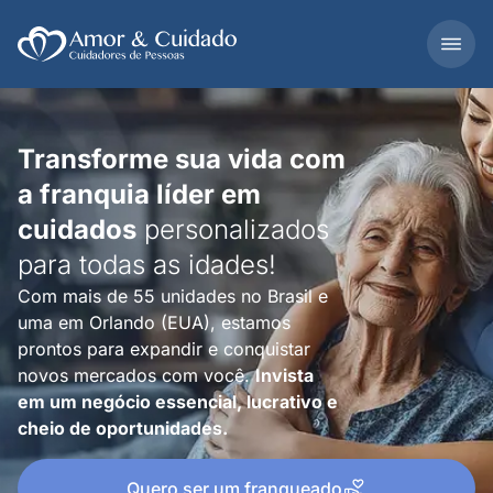
Transforme sua vida com
a franquia líder em
cuidados
personalizados
para todas as idades!
Com mais de 55 unidades no Brasil e
uma em Orlando (EUA), estamos
prontos para expandir e conquistar
novos mercados com você.
Invista
em um negócio essencial, lucrativo e
cheio de oportunidades.
Quero ser um franqueado