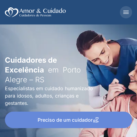
Cuidadores de
Excelência
em
Porto
Alegre – RS
Especialistas em cuidado humanizado
para idosos, adultos, crianças e
gestantes.
Preciso de um cuidador