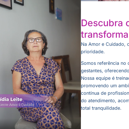
Descubra 
transforma
Na Amor e Cuidado, 
prioridade.
Somos referência no c
gestantes, oferecendo
Nossa equipe é treina
promovendo um ambien
contínua de profissio
do atendimento, acom
total tranquilidade.