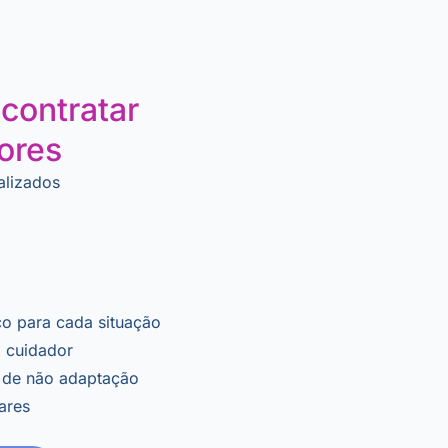
contratar
res​
alizados
co para cada situação
o cuidador
 de não adaptação
iares
s