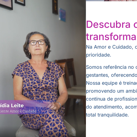
Descubra 
transforma
Na Amor e Cuidado, 
prioridade.
Somos referência no c
gestantes, oferecendo
Nossa equipe é treina
promovendo um ambien
contínua de profissio
do atendimento, acom
total tranquilidade.