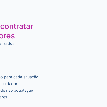
contratar
res​
alizados
co para cada situação
o cuidador
 de não adaptação
iares
s